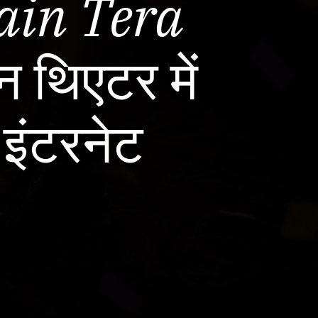
ain Tera
 थिएटर में
इंटरनेट