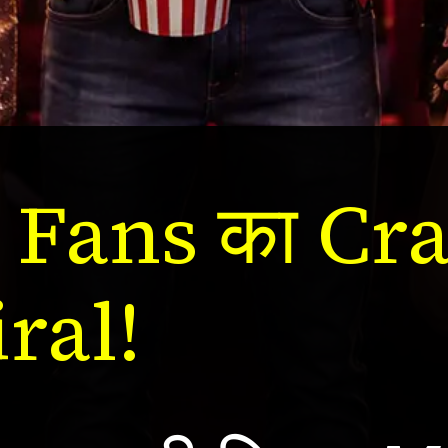
Fans का Cr
ral!