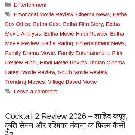
Categories
Entertenment
Tags
Emotional Movie Review
,
Cinema News
,
Eetha
Box Office
,
Eetha Cast
,
Eetha Film Story
,
Eetha
Movie Analysis
,
Eetha Movie Hindi Review
,
Eetha
Movie Review
,
Eetha Rating
,
Entertainment News
,
Family Drama Movie
,
Family Entertainment
,
Film
Review Hindi
,
Hindi Movie Review
,
Indian Cinema
,
Latest Movie Review
,
South Movie Review
,
Trending Movies
,
Village Based Movie
Leave a comment
Cocktail 2 Review 2026 – शाहिद कपूर,
कृति सेनन और रश्मिका मंदाना क फिल्म कैसी
है?