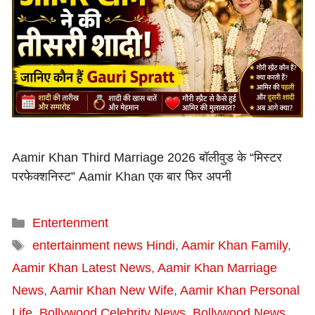
Aamir Khan Third Marriage 2026 बॉलीवुड के “मिस्टर
परफेक्शनिस्ट” Aamir Khan एक बार फिर अपनी
Categories
Entertenment
Tags
entertainment news Hindi
,
Aamir Khan Family
,
Aamir Khan Latest News
,
Aamir Khan Marriage
News
,
Aamir Khan New Wife
,
Aamir Khan Personal
Life
,
Bollywood Celebrity News
,
Bollywood News