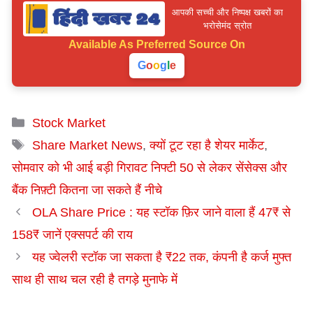
आपकी सच्ची और निष्पक्ष खबरों का
भरोसेमंद स्रोत
Available As
Preferred Source On
G
o
o
g
l
e
Categories
Stock Market
Tags
Share Market News
,
क्यों टूट रहा है शेयर मार्केट
,
सोमवार को भी आई बड़ी गिरावट निफ्टी 50 से लेकर सेंसेक्स और
बैंक निफ़्टी कितना जा सकते हैं नीचे
OLA Share Price : यह स्टॉक फ़िर जाने वाला हैं 47₹ से
158₹ जानें एक्सपर्ट की राय
यह ज्वेलरी स्टॉक जा सकता है ₹22 तक, कंपनी है कर्ज मुफ्त
साथ ही साथ चल रही है तगड़े मुनाफे में