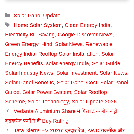
Categories
Solar Panel Update
Tags
Home Solar System
,
Clean Energy India
,
Electricity Bill Saving
,
Google Discover News
,
Green Energy
,
Hindi Solar News
,
Renewable
Energy India
,
Rooftop Solar Installation
,
Solar
Energy Benefits
,
solar energy India
,
Solar Guide
,
Solar Industry News
,
Solar Investment
,
Solar News
,
Solar Panel Benefits
,
Solar Panel Cost
,
Solar Panel
Guide
,
Solar Power System
,
Solar Rooftop
Scheme
,
Solar Technology
,
Solar Update 2026
Vedanta Aluminium Share में गिरावट के बीच बड़ी
ब्रोकरेज फर्मों ने दी Buy Rating
Tata Sierra EV 2026: दमदार रेंज, AWD तकनीक और