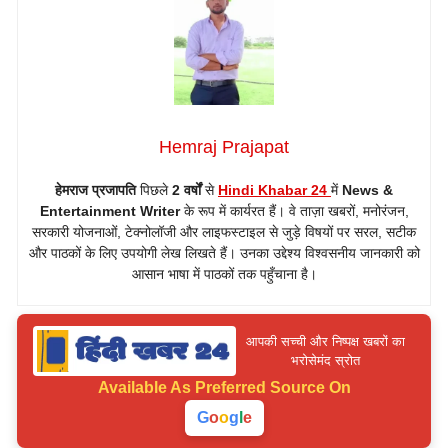
Hemraj Prajapat
हेमराज प्रजापति
पिछले
2 वर्षों
से
Hindi Khabar 24
में
News &
Entertainment Writer
के रूप में कार्यरत हैं। वे ताज़ा खबरों, मनोरंजन,
सरकारी योजनाओं, टेक्नोलॉजी और लाइफस्टाइल से जुड़े विषयों पर सरल, सटीक
और पाठकों के लिए उपयोगी लेख लिखते हैं। उनका उद्देश्य विश्वसनीय जानकारी को
आसान भाषा में पाठकों तक पहुँचाना है।
आपकी सच्ची और निष्पक्ष खबरों का
भरोसेमंद स्रोत
Available As
Preferred Source On
G
o
o
g
l
e