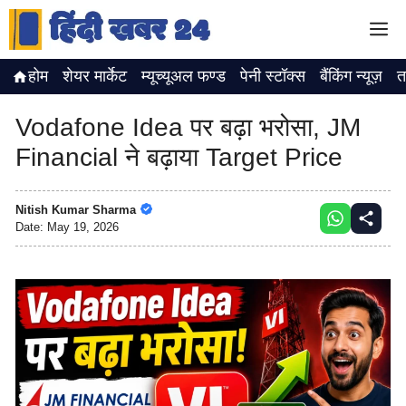
Skip
M
to
content
होम
शेयर मार्केट
म्यूच्यूअल फण्ड
पेनी स्टॉक्स
बैंकिंग न्यूज़
त
Vodafone Idea पर बढ़ा भरोसा, JM
Financial ने बढ़ाया Target Price
Nitish Kumar Sharma
Date:
May 19, 2026