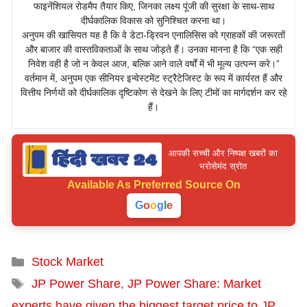
फाइनेंशियल रोडमैप तैयार किए, जिनका लक्ष्य पूंजी की सुरक्षा के साथ-साथ
दीर्घकालिक विकास को सुनिश्चित करना था।
अनुपम की खासियत यह है कि वे डेटा-ड्रिवन एनालिसिस को ग्राहकों की जरूरतों
और बाजार की वास्तविकताओं के साथ जोड़ते हैं। उनका मानना है कि “एक सही
निवेश वही है जो न केवल आज, बल्कि आने वाले वर्षों में भी मूल्य उत्पन्न करे।”
वर्तमान में, अनुपम एक सीनियर इन्वेस्टमेंट स्ट्रैटेजिस्ट के रूप में कार्यरत हैं और
वित्तीय निर्णयों को दीर्घकालिक दृष्टिकोण से देखने के लिए टीमों का मार्गदर्शन कर रहे
हैं।
आपकी सच्ची और निष्पक्ष खबरों का
भरोसेमंद स्रोत
Available As
Preferred Source On
G
o
o
g
l
e
Categories
Stock Market
Tags
JP Power Share
,
JP Power Share: Market
experts have given the biggest target price to JP