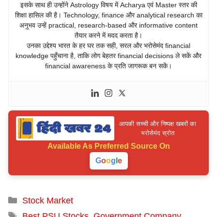
इसके साथ ही उन्होंने Astrology विषय में Acharya एवं Master स्तर की
शिक्षा हासिल की है। Technology, finance और analytical research का
अनुभव उन्हें practical, research-based और informative content
तैयार करने में मदद करता है।
उनका उद्देश्य भारत के हर घर तक सही, सरल और भरोसेमंद financial
knowledge पहुँचाना है, ताकि लोग बेहतर financial decisions ले सकें और
financial awareness के प्रति जागरूक बन सकें।
आपकी सच्ची और निष्पक्ष खबरों का
भरोसेमंद स्रोत
Available As
Preferred Source On
G
o
o
g
l
e
Categories
Stock Market
Tags
Best PSU Stocks
,
Government Company