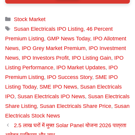
Categories
Stock Market
Tags
Susan Electricals IPO Listing
,
46 Percent
Premium Listing
,
GMP News Today
,
IPO Allotment
News
,
IPO Grey Market Premium
,
IPO Investment
News
,
IPO Investors Profit
,
IPO Listing Gain
,
IPO
Listing Performance
,
IPO Market Updates
,
IPO
Premium Listing
,
IPO Success Story
,
SME IPO
Listing Today
,
SME IPO News
,
Susan Electricals
IPO
,
Susan Electricals IPO News
,
Susan Electricals
Share Listing
,
Susan Electricals Share Price
,
Susan
Electricals Stock News
2.5 लाख घरों में मुफ्त Solar Panel योजना 2026 पात्रता
आवेदन प्रक्रिया और लाभ