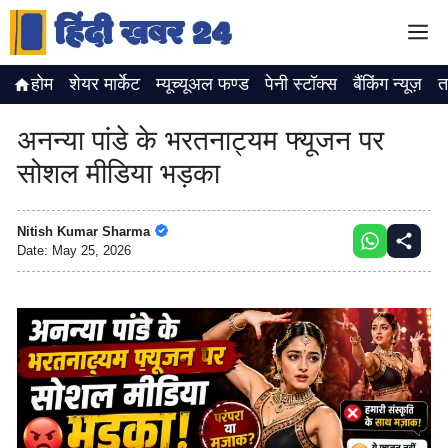
Skip
M
to
content
होम
शेयर मार्केट
म्यूच्यूअल फण्ड
पेनी स्टॉक्स
बैंकिंग न्यूज़
त
अनन्या पांडे के भरतनाट्यम फ्यूजन पर
सोशल मीडिया भड़का
Nitish Kumar Sharma
Date:
May 25, 2026