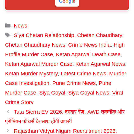
G
o
o
g
l
e
Categories
News
Tags
Siya Chetan Relationship
,
Chetan Chaudhary
,
Chetan Chaudhary News
,
Crime News India
,
High
Profile Murder Case
,
Ketan Agarwal Death Case
,
Ketan Agarwal Murder Case
,
Ketan Agarwal News
,
Ketan Murder Mystery
,
Latest Crime News
,
Murder
Case Investigation
,
Pune Crime News
,
Pune
Murder Case
,
Siya Goyal
,
Siya Goyal News
,
Viral
Crime Story
Tata Sierra EV 2026: दमदार रेंज, AWD तकनीक और
प्रीमियम फीचर्स के साथ होगी वापसी
Rajasthan Vidyut Nigam Recruitment 2026: