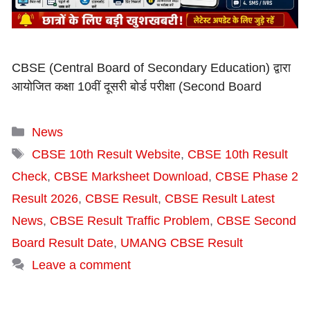
CBSE (Central Board of Secondary Education) द्वारा
आयोजित कक्षा 10वीं दूसरी बोर्ड परीक्षा (Second Board
Categories
News
Tags
CBSE 10th Result Website
,
CBSE 10th Result
Check
,
CBSE Marksheet Download
,
CBSE Phase 2
Result 2026
,
CBSE Result
,
CBSE Result Latest
News
,
CBSE Result Traffic Problem
,
CBSE Second
Board Result Date
,
UMANG CBSE Result
Leave a comment