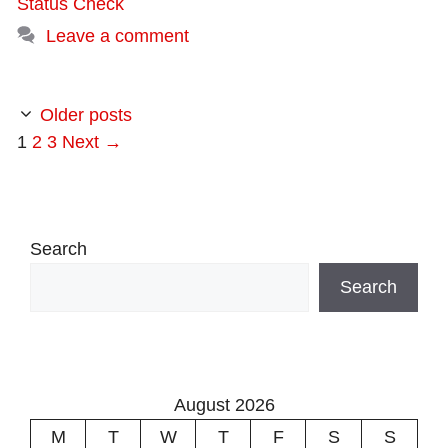
Status Check
Leave a comment
Older posts
Page
Page
Page
1
2
3
Next
→
Search
Search
August 2026
M
T
W
T
F
S
S