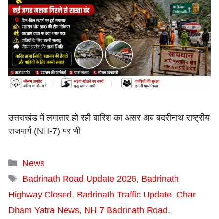
उत्तराखंड में लगातार हो रही बारिश का असर अब बदरीनाथ राष्ट्रीय
राजमार्ग (NH-7) पर भी
Categories
News
Tags
Badrinath Road Update 2026
,
Badrinath
Highway Closed
,
Badrinath Traffic Update
,
Char
Dham Yatra News
,
NH 7 Badrinath Road
,