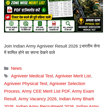
Join Indian Army Agniveer Result 2026 1भारतीय सेना
में शामिल होने का सपना देखने वाले
Categories
News
Tags
Agniveer Medical Test
,
Agniveer Merit List
,
Agniveer Physical Test
,
Agniveer Selection
Process
,
Army CEE Merit List PDF
,
Army Exam
Result
,
Army Vacancy 2026
,
Indian Army Bharti
2026
,
Indian Army Recruitment 2026
,
Indian Army