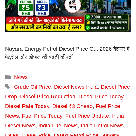
Nayara Energy Petrol Diesel Price Cut 2026 देशभर में
पेट्रोल और डीजल की बढ़ती कीमतों
Categories
News
Tags
Crude Oil Price
,
Diesel News India
,
Diesel Price
Drop
,
Diesel Price Reduction
,
Diesel Price Today
,
Diesel Rate Today
,
Diesel ₹3 Cheap
,
Fuel Price
News
,
Fuel Price Today
,
Fuel Price Update
,
India
Diesel News
,
India Fuel News
,
India Petrol News
,
Latest Diesel Price
,
Latest Petrol Price
,
Nayara