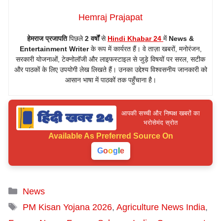
Hemraj Prajapat
हेमराज प्रजापति
पिछले
2 वर्षों
से
Hindi Khabar 24
में
News &
Entertainment Writer
के रूप में कार्यरत हैं। वे ताज़ा खबरों, मनोरंजन,
सरकारी योजनाओं, टेक्नोलॉजी और लाइफस्टाइल से जुड़े विषयों पर सरल, सटीक
और पाठकों के लिए उपयोगी लेख लिखते हैं। उनका उद्देश्य विश्वसनीय जानकारी को
आसान भाषा में पाठकों तक पहुँचाना है।
आपकी सच्ची और निष्पक्ष खबरों का
भरोसेमंद स्रोत
Available As
Preferred Source On
G
o
o
g
l
e
Categories
News
Tags
PM Kisan Yojana 2026
,
Agriculture News India
,