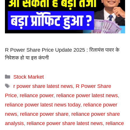
R Power Share Price Update 2025 : रिलायंस पावर के
निवेशक हो या इस कंपनी
Categories
Stock Market
Tags
r power share latest news
,
R Power Share
Price
,
reliance power
,
reliance power latest news
,
reliance power latest news today
,
reliance power
news
,
reliance power share
,
reliance power share
analysis
,
reliance power share latest news
,
reliance