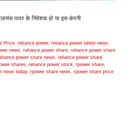
यंस पावर के निवेशक हो या इस कंपनी
e Price
,
reliance power
,
reliance power latest news
,
ower news
,
reliance power share
,
reliance power share
eliance power share news
,
reliance power share
power shares
,
reliance power stock
,
rpower share
,
st news today
,
rpower share news
,
rpower share price