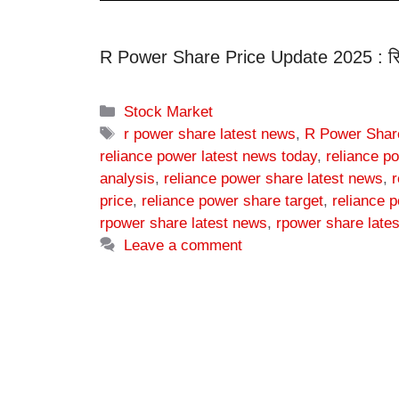
R Power Share Price Update 2025 : रिला
Categories
Stock Market
Tags
r power share latest news
,
R Power Shar
reliance power latest news today
,
reliance p
analysis
,
reliance power share latest news
,
r
price
,
reliance power share target
,
reliance 
rpower share latest news
,
rpower share late
Leave a comment