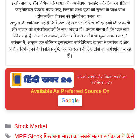
इसके बाद, उन्होंने विभिन्न संस्थागत और व्यक्तिगत क्लाइंट्स के लिए रणनीतिक
फाइनेंशियल रोडमैप तैयार किए, जिनका लक्ष्य पूंजी की सुरक्षा के साथ-साथ
दीर्घकालिक विकास को सुनिश्चित करना था।
अनुपम की खासियत यह है कि वे डेटा-ड्रिवन एनालिसिस को ग्राहकों की जरूरतों
और बाजार की वास्तविकताओं के साथ जोड़ते हैं। उनका मानना है कि “एक सही
निवेश वही है जो न केवल आज, बल्कि आने वाले वर्षों में भी मूल्य उत्पन्न करे।”
वर्तमान में, अनुपम एक सीनियर इन्वेस्टमेंट स्ट्रैटेजिस्ट के रूप में कार्यरत हैं और
वित्तीय निर्णयों को दीर्घकालिक दृष्टिकोण से देखने के लिए टीमों का मार्गदर्शन कर रहे
हैं।
आपकी सच्ची और निष्पक्ष खबरों का
भरोसेमंद स्रोत
Available As
Preferred Source On
G
o
o
g
l
e
Categories
Stock Market
Tags
MRF Stock फिर बना भारत का सबसे महंगा स्टॉक जाने कैसे