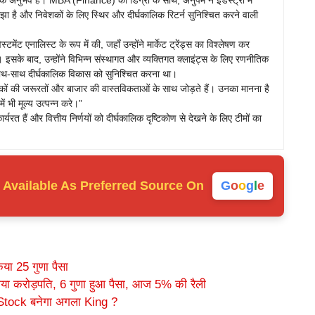
वहारिक अनुभव है। MBA (Finance) की डिग्री के साथ, अनुपम ने इंडस्ट्री में
 समझा है और निवेशकों के लिए स्थिर और दीर्घकालिक रिटर्न सुनिश्चित करने वाली
टमेंट एनालिस्ट के रूप में की, जहाँ उन्होंने मार्केट ट्रेंड्स का विश्लेषण कर
इसके बाद, उन्होंने विभिन्न संस्थागत और व्यक्तिगत क्लाइंट्स के लिए रणनीतिक
े साथ-साथ दीर्घकालिक विकास को सुनिश्चित करना था।
ों की जरूरतों और बाजार की वास्तविकताओं के साथ जोड़ते हैं। उनका मानना है
ं भी मूल्य उत्पन्न करे।”
कार्यरत हैं और वित्तीय निर्णयों को दीर्घकालिक दृष्टिकोण से देखने के लिए टीमों का
Available As
Preferred Source On
G
o
o
g
l
e
या 25 गुणा पैसा
ाया करोड़पति, 6 गुणा हुआ पैसा, आज 5% की रैली
 Stock बनेगा अगला King ?