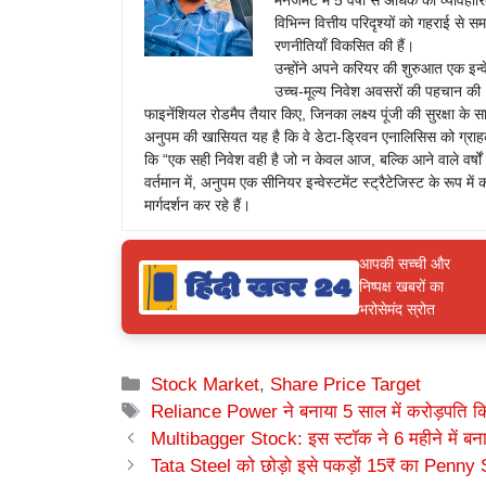
मैनेजमेंट में 5 वर्षों से अधिक का व्या
विभिन्न वित्तीय परिदृश्यों को गहराई से
रणनीतियाँ विकसित की हैं।
उन्होंने अपने करियर की शुरुआत एक इन्वेस्
उच्च-मूल्य निवेश अवसरों की पहचान की। 
फाइनेंशियल रोडमैप तैयार किए, जिनका लक्ष्य पूंजी की सुरक्षा क
अनुपम की खासियत यह है कि वे डेटा-ड्रिवन एनालिसिस को ग्राहक
कि “एक सही निवेश वही है जो न केवल आज, बल्कि आने वाले वर्षों मे
वर्तमान में, अनुपम एक सीनियर इन्वेस्टमेंट स्ट्रैटेजिस्ट के रूप में 
मार्गदर्शन कर रहे हैं।
आपकी सच्ची और
निष्पक्ष खबरों का
भरोसेमंद स्रोत
Categories
Stock Market
,
Share Price Target
Tags
Reliance Power ने बनाया 5 साल में करोड़पति कि
Multibagger Stock: इस स्टॉक ने 6 महीने में बन
Tata Steel को छोड़ो इसे पकड़ों 15₹ का Penny