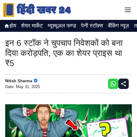
Skip
M
to
content
होम
शेयर मार्केट
म्यूच्यूअल फण्ड
पेनी स्टॉक्स
बैंकिंग न्यूज़
त
इन 6 स्टॉक ने चुपचाप निवेशकों को बना
दिया करोड़पति, एक का शेयर प्राइस था
₹5
Nitish Sharma
Date:
May 31, 2025