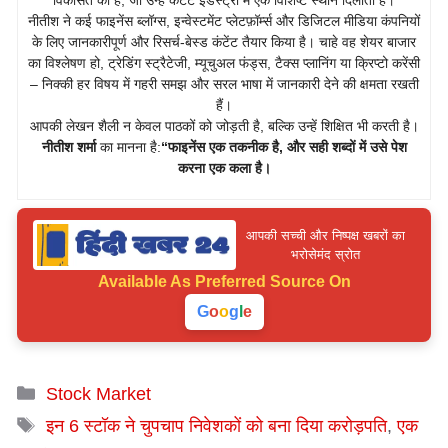
विकसित की है, जो उन्हें कंटेंट इंडस्ट्री में एक विशिष्ट स्थान दिलाती है।
नीतीश ने कई फाइनेंस ब्लॉग्स, इन्वेस्टमेंट प्लेटफ़ॉर्म्स और डिजिटल मीडिया कंपनियों
के लिए जानकारीपूर्ण और रिसर्च-बेस्ड कंटेंट तैयार किया है। चाहे वह शेयर बाजार
का विश्लेषण हो, ट्रेडिंग स्ट्रैटेजी, म्यूचुअल फंड्स, टैक्स प्लानिंग या क्रिप्टो करेंसी
– निक्की हर विषय में गहरी समझ और सरल भाषा में जानकारी देने की क्षमता रखती
हैं।
आपकी लेखन शैली न केवल पाठकों को जोड़ती है, बल्कि उन्हें शिक्षित भी करती है।
नीतीश शर्मा
का मानना है:
“फाइनेंस एक तकनीक है, और सही शब्दों में उसे पेश
करना एक कला है।
आपकी सच्ची और निष्पक्ष खबरों का
भरोसेमंद स्रोत
Available As
Preferred Source On
G
o
o
g
l
e
Categories
Stock Market
Tags
इन 6 स्टॉक ने चुपचाप निवेशकों को बना दिया करोड़पति
,
एक